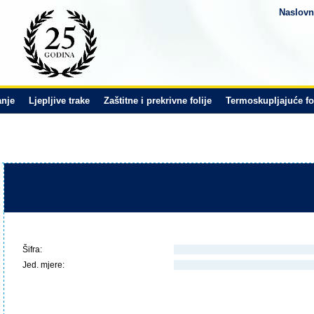
Naslovn
anje
Ljepljive trake
Zaštitne i prekrivne folije
Termoskupljajuće fo
p>"; }?>
Šifra:
Jed. mjere: