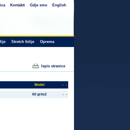
ica
Kontakti
Gdje smo
English
lije
Stretch folije
Oprema
Ispis stranice
Model
-
-
60 gr/m2
-
-