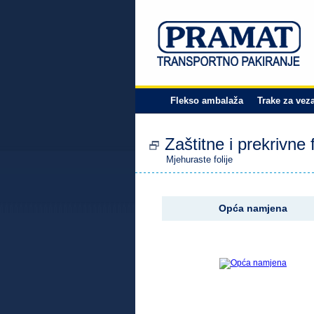
Flekso ambalaža
Trake za vez
Zaštitne i prekrivne f
Mjehuraste folije
Opća namjena