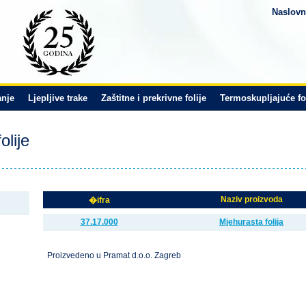
Naslovn
anje
Ljepljive trake
Zaštitne i prekrivne folije
Termoskupljajuće fo
olije
Naziv proizvoda
�ifra
37.17.000
Mjehurasta folija
Proizvedeno u Pramat d.o.o. Zagreb