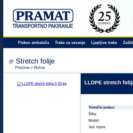
Flekso ambalaža
Trake za vezanje
Ljepljive trake
Zašti
Stretch folije
Prozirne
>
Ručne
LLDPE stretch folij
Tehnički podaci
Šifra:
Model:
Jed. mjere: