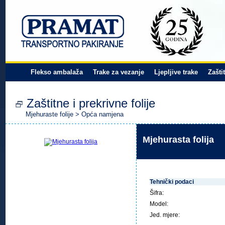
Flekso ambalaža
Trake za vezanje
Ljepljive trake
Zašti
Zaštitne i prekrivne folije
Mjehuraste folije
>
Opća namjena
Mjehurasta folija
Tehnički podaci
Šifra:
Model:
Jed. mjere: