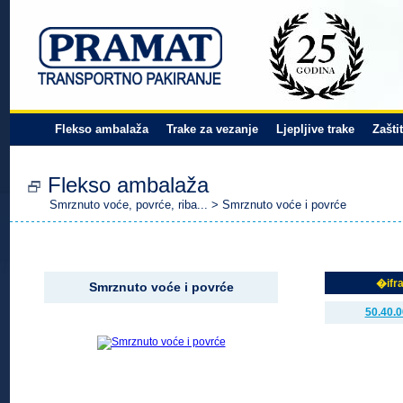
Flekso ambalaža
Trake za vezanje
Ljepljive trake
Zašti
Flekso ambalaža
Smrznuto voće, povrće, riba...
> Smrznuto voće i povrće
�ifr
Smrznuto voće i povrće
50.40.