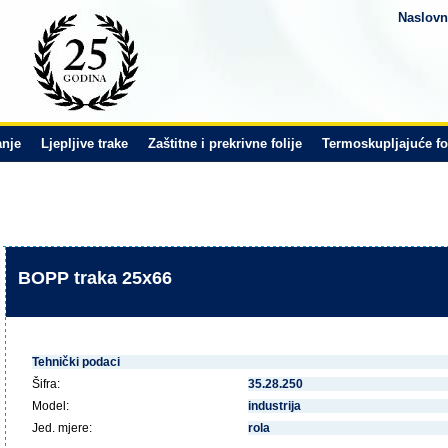
Naslovn
anje
Ljepljive trake
Zaštitne i prekrivne folije
Termoskupljajuće fo
BOPP traka 25x66
p>"; }?>
Tehnički podaci
Šifra:
35.28.250
Model:
industrija
Jed. mjere:
rola