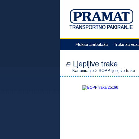
Flekso ambalaža
Trake za vez
Ljepljive trake
Kartoniranje
>
BOPP ljepljive trake