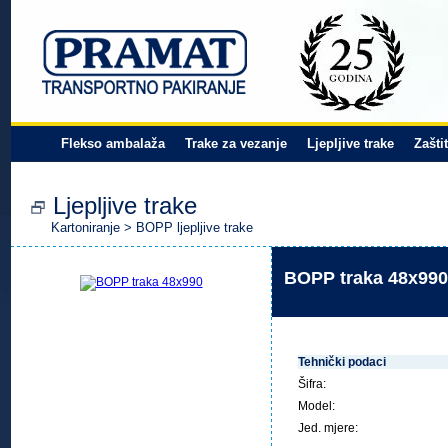
Flekso ambalaža
Trake za vezanje
Ljepljive trake
Zašti
Ljepljive trake
Kartoniranje
>
BOPP ljepljive trake
BOPP traka 48x990
Tehnički podaci
Šifra:
Model:
Jed. mjere: