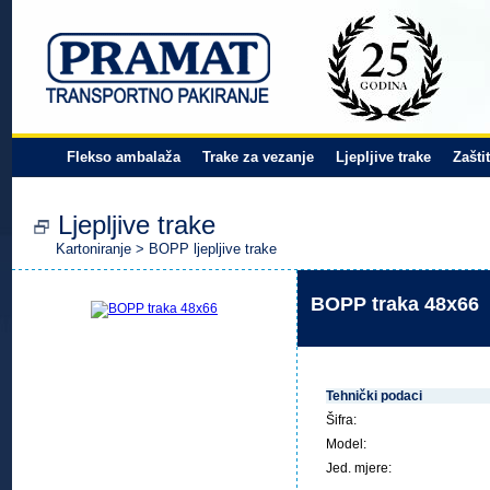
Flekso ambalaža
Trake za vezanje
Ljepljive trake
Zašti
Ljepljive trake
Kartoniranje
>
BOPP ljepljive trake
BOPP traka 48x66
Tehnički podaci
Šifra:
Model:
Jed. mjere: